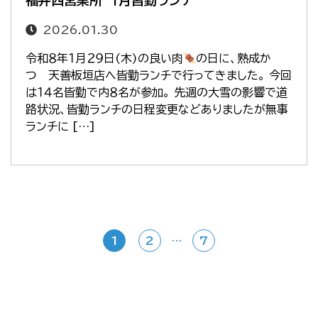
福井西営業所 １月皆勤ランチ
2026.01.30
令和８年１月２９日(木)の良い肉
の日に、熟成か
つ 天善板垣店へ皆勤ランチで行ってきました。 今回
は１４名皆勤で内８名が参加。 先週の大雪の影響で道
路状況、皆勤ランチの日程変更などありましたが無事
ランチに […]
投
1
2
…
7
稿
の