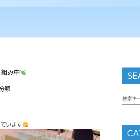
り組み中
SE
分類
っています
CA