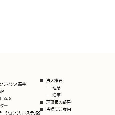
法人概要
クティクス福井
理念
AP
沿革
いせるふ
理事長の部屋
ンター
皆様にご案内
ーション（サポステ）