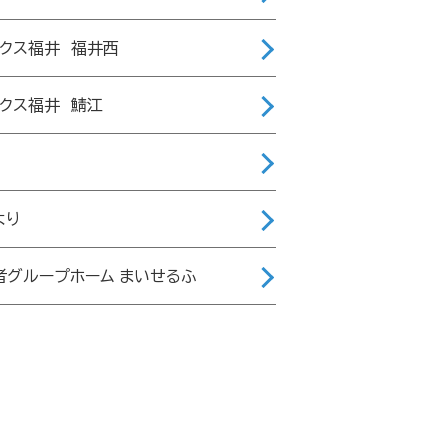
ィクス福井 福井西
ィクス福井 鯖江
より
者グループホーム まいせるふ