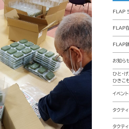
FLAP
FLAP
FLAP
お知ら
ひと・
ひきこ
イベント
タクテ
タクテ