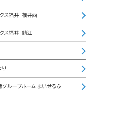
ィクス福井 福井西
ィクス福井 鯖江
より
者グループホーム まいせるふ